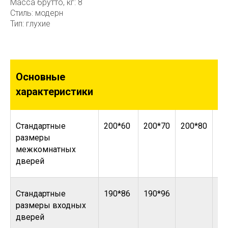
Масса брутто, кг: 8
Стиль: модерн
Тип: глухие
Основные
характеристики
Стандартные
200*60
200*70
200*80
20
размеры
межкомнатных
дверей
Стандартные
190*86
190*96
размеры входных
дверей