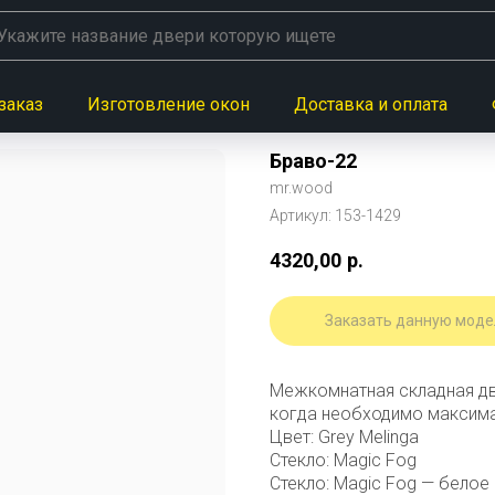
заказ
Изготовление окон
Доставка и оплата
Браво-22
mr.wood
Артикул:
153-1429
4320,00
р.
Заказать данную моде
Межкомнатная складная две
когда необходимо максима
Цвет: Grey Melinga
Стекло: Magic Fog
Стекло: Magic Fog — белое