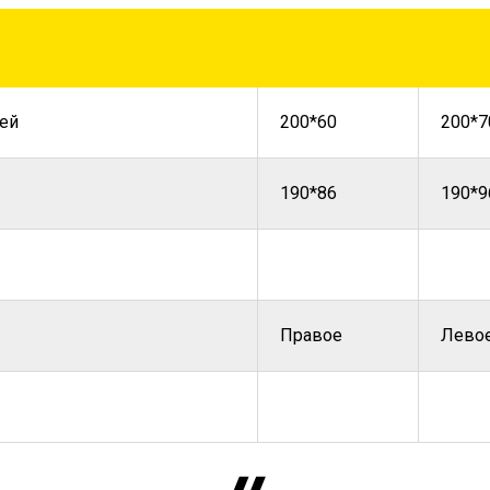
ей
200*60
200*7
190*86
190*9
Правое
Лево