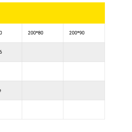
0
200*80
200*90
6
е