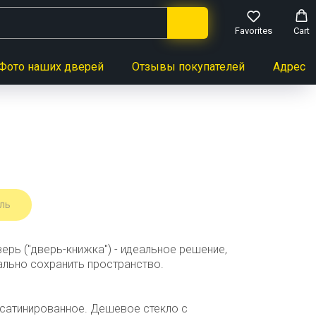
Favorites
Cart
Фото наших дверей
Отзывы покупателей
Адреса 
ль
рь ("дверь-книжка") - идеальное решение,
льно сохранить пространство.
 сатинированное. Дешевое стекло с