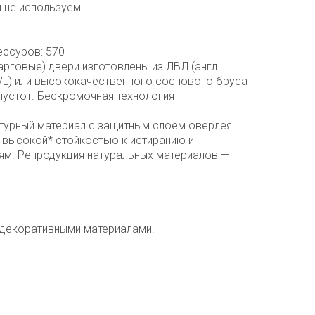
 не используем.
ессуров: 570
рговые) двери изготовлены из ЛВЛ (англ.
LVL) или высококачественного соснового бруса
 пустот. Бескромочная технология
ктурный материал с защитным слоем оверлея
 высокой* стойкостью к истиранию и
м. Репродукция натуральных материалов —
 декоративными материалами.