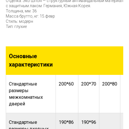
Отделка: Эко Шпон — структурный антивандальный материал
с защитным лаком. Германия, Южная Корея.
Толщина, мм: 36
Масса брутто, кг: 15.февр
Стиль: модерн
Тип: глухие
Основные
характеристики
Стандартные
200*60
200*70
200*80
20
размеры
межкомнатных
дверей
Стандартные
190*86
190*96
размеры входных