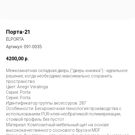
Порта-21
ĒLPORTA
Артикул:
091-0035
4200,00
р.
Межкомнатная складная дверь ("дверь-книжка") - идеальное
решение, когда необходимо максимально сохранить
пространство.
Цвет: Anegri Veralinga
Серия: Porta
Серия: Porta
Идентификатор группы аксессуров: 287
Особенности: Бескромочная технология производства с
использованием PUR-клея необратимой полимеризации,
стоевой профиль без пустот.
Материал: Композитный мебельный щит на основе
высококачественного соснового бруса и MDF.