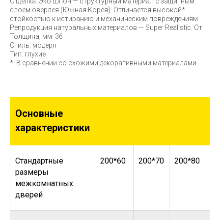
Отделка: Эко Шпон — структурный материал с защитным
слоем оверлея (Южная Корея). Отличается высокой*
стойкостью к истиранию и механическим повреждениям.
Репродукция натуральных материалов — Super Realistic. От
Толщина, мм: 36
Стиль: модерн
Тип: глухие
*: В сравнении со схожими декоративными материалами.
Основные
характеристики
Стандартные
200*60
200*70
200*80
20
размеры
межкомнатных
дверей