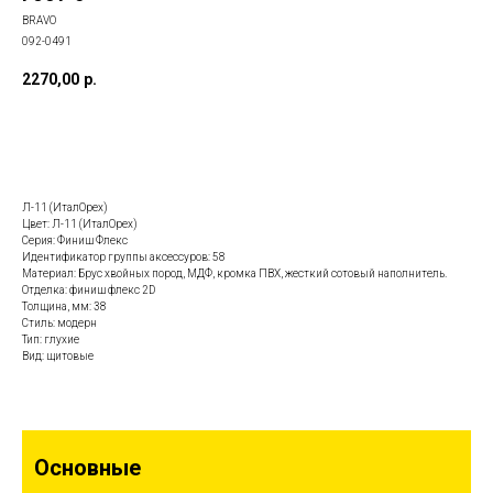
BRAVO
092-0491
2270,00
р.
Заказать данную модель
Л-11 (ИталОрех)
Цвет: Л-11 (ИталОрех)
Серия: Финиш Флекс
Идентификатор группы аксессуров: 58
Материал: Брус хвойных пород, МДФ, кромка ПВХ, жесткий сотовый наполнитель.
Отделка: финиш флекс 2D
Толщина, мм: 38
Стиль: модерн
Тип: глухие
Вид: щитовые
Основные